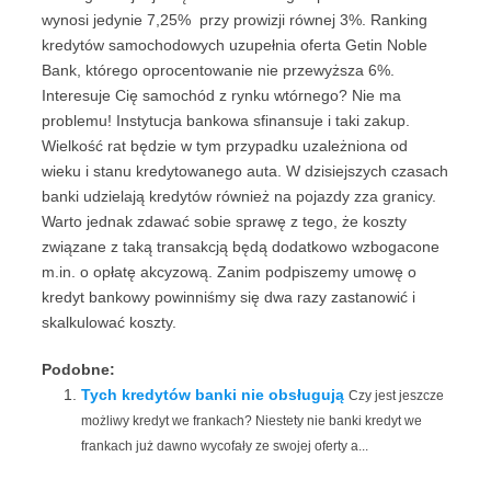
wynosi jedynie 7,25% przy prowizji równej 3%. Ranking
kredytów samochodowych uzupełnia oferta Getin Noble
Bank, którego oprocentowanie nie przewyższa 6%.
Interesuje Cię samochód z rynku wtórnego? Nie ma
problemu! Instytucja bankowa sfinansuje i taki zakup.
Wielkość rat będzie w tym przypadku uzależniona od
wieku i stanu kredytowanego auta. W dzisiejszych czasach
banki udzielają kredytów również na pojazdy zza granicy.
Warto jednak zdawać sobie sprawę z tego, że koszty
związane z taką transakcją będą dodatkowo wzbogacone
m.in. o opłatę akcyzową. Zanim podpiszemy umowę o
kredyt bankowy powinniśmy się dwa razy zastanowić i
skalkulować koszty.
Podobne:
Tych kredytów banki nie obsługują
Czy jest jeszcze
możliwy kredyt we frankach? Niestety nie banki kredyt we
frankach już dawno wycofały ze swojej oferty a...