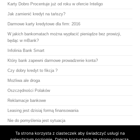
Karty Dobro Procentuje już od roku w ofercie Inteligo
Jak zamienić kredyt na tańszy?
Darmowe karty kredytowe dla firm: 2016
W jakich bankomatach można wypłacić pieniądze bez prowizji,
będąc w mBank?
Infolinia Bank Smart
Który bank zapewni darmowe prowadzenie konta?
Czy dobry kredyt to fikcja ?
Możliwa ale droga
Oszczędności Polaków
Reklamacje bankowe
Leasing jest dzisiaj formą finansowania
Nie do pomyślenia jest sytuacja
Bankomaty bez prowizji-jak znaleźć korzystne konto bankowe
Ta strona korzysta z ciasteczek aby świadczyć usługi na
najwyższym poziomie. Dalsze korzystanie ze strony oznacza,