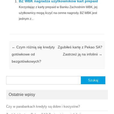
BZ WBK nagradza użytkowników kart prepaid
Korzystając z karty prepaid w Banku Zachodnim WBK, jej
użytkownicy mogą liczyć na cenne nagrody. BZ WBK jest
jednym z...
Zobacz wpisy
←
Czym różnią się kredyty
Zgubiłeś kartę z Pekao SA?
gotówkowe od
Zastrzeż ją na infolinii
→
bezgotówkowych?
Szukaj:
Ostatnie wpisy
Czy w parabankach kredyty są dobre i korzystne?